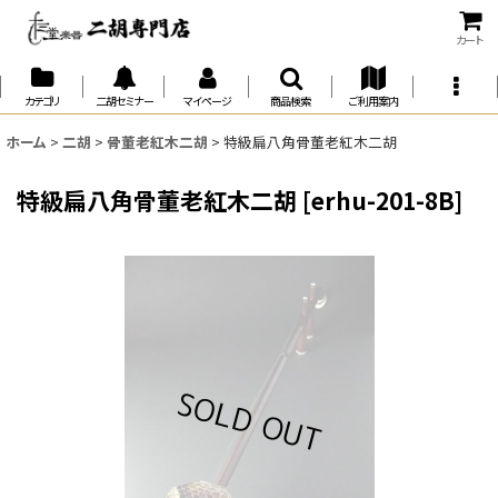
カート
カテゴリ
二胡セミナー
マイページ
商品検索
ご利用案内
ホーム
>
二胡
>
骨董老紅木二胡
>
特級扁八角骨董老紅木二胡
特級扁八角骨董老紅木二胡
[
erhu-201-8B
]