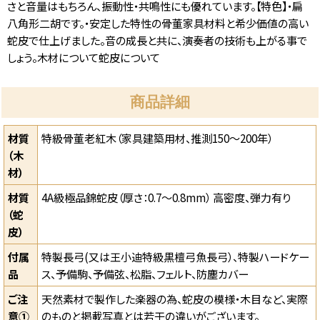
さと音量はもちろん、振動性・共鳴性にも優れています。【特色】・扁
八角形二胡です。・安定した特性の骨董家具材料と希少価値の高い
蛇皮で仕上げました。音の成長と共に、演奏者の技術も上がる事で
しょう。木材について蛇皮について
商品詳細
材質
特級骨董老紅木（家具建築用材、推測150〜200年）
（木
材）
材質
4A級極品錦蛇皮（厚さ：0.7〜0.8mm） 高密度、弾力有り
（蛇
皮）
付属
特製長弓(又は王小迪特級黒檀弓魚長弓）、特製ハードケー
品
ス、予備駒、予備弦、松脂、フェルト、防塵カバー
ご注
天然素材で製作した楽器の為、蛇皮の模様・木目など、実際
意①
のものと掲載写真とは若干の違いがございます。