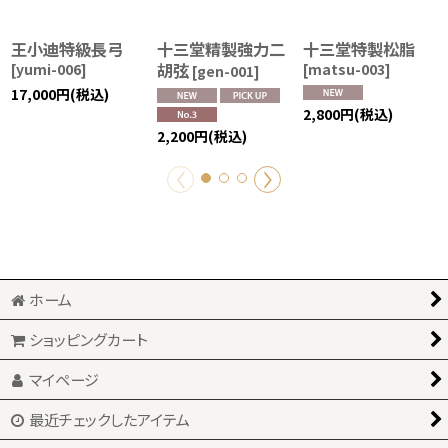
王小迪特級長弓
十三堂精製強力二
十三堂特製松脂
胡弦
[
yumi-006
]
[
matsu-003
]
[
gen-001
]
17,000
円
(税込)
2,800
円
(税込)
2,200
円
(税込)
ホーム
ショッピングカート
マイページ
最近チェックしたアイテム