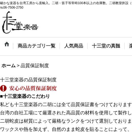
確かな楽器を台湾工房から直輸入。二胡・笛子等常時100本以上の在庫数。二胡教室併設（
℡06-7506-2750
商品カテゴリ一覧
人気商品
十三堂の真髄
ホーム
>
品質保証制度
十三堂楽器の品質保証制度
■十三堂楽器のこだわり
私ども十三堂楽器の二胡には全て品質保証書をつけております
台湾の自社工場にて厳選された高品質の材料を使用して製作し
二胡蛇皮は材質によって厳格なランクをつけて選別しておりま
ワックスや熱を加えず、自然のまま蛇皮を貼ることによって、