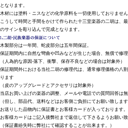
となります。
木材には塗料・ニスなどの化学原料を一切使用しておりません
こうして時間と手間をかけて作られた十三堂楽器の二胡は、最
のサインを彫り込んで完成となります。
木製部分は一年間、蛇皮部分は五年間保証。
保証期間内に自然な彎曲や凹みなどが生じた場合、無償で修理
（人為的な原因-落下、衝撃、保存不良などの場合は対象外）
保証期間外における当社二胡の修理代は、通常修理価格の八割
ります
（皮のアップグレードとアクセサリは対象外）
当店お買い上げの楽器の調整、メールや電話での質問回答は無
（但し、部品代、送料などはお客側ご負担にてお願い致します
お送りした品物内に保証書とお客様カードが入っております。
お客様カードはご記入後弊社まで返信して下さるようお願い致
（保証書紛失時に弊社にて確認することが出来ます。）