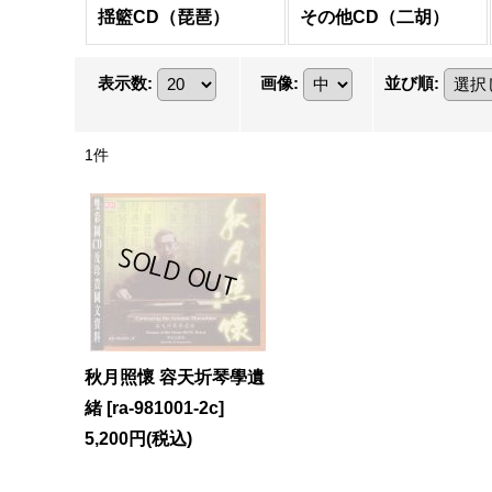
揺籃CD（琵琶）
その他CD（二胡）
表示数
:
画像
:
並び順
:
1
件
秋月照懷 容天圻琴學遺
緒
[
ra-981001-2c
]
5,200円
(税込)