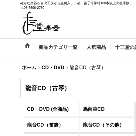
確かな楽器を台湾工房から直輸入。二胡・笛子等常時100本以上の在庫数。
℡06-7506-2750
商品カテゴリ一覧
人気商品
十三堂の
ホーム
>
CD・DVD
>
龍音CD（古琴）
龍音CD（古琴）
CD・DVD (全商品)
馬向華CD
龍音CD（笛簫）
龍音CD（その他）