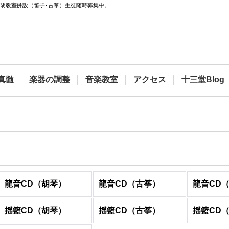
二胡教室併設（笛子･古箏）生徒随時募集中。
真髄
楽器の調整
音楽教室
アクセス
十三堂Blog
龍音CD（胡琴）
龍音CD（古筝）
龍音CD
揺籃CD（胡琴）
揺籃CD（古筝）
揺籃CD