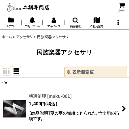
カート
カテゴリ
二胡セミナー
マイページ
商品検索
ご利用案内
ホーム
>
アクセサリ
>
民族楽器アクセサリ
民族楽器アクセサリ
表示順変更
閉じる
4
件
表示数
:
特選笛膜
[
maku-001
]
1,400
円
(税込)
並び順
:
【商品説明】葦の茎の繊維で作られた、竹笛用の笛
膜です。
絞り込む