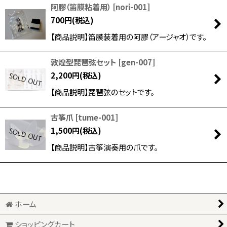
阿膠（笛膜粘着用）
[
nori-001
]
700
円
(税込)
【商品説明】笛膜装着用の阿膠（アージャオ）です。
敦煌型琵琶弦セット
[
gen-007
]
2,200
円
(税込)
【商品説明】琵琶弦のセットです。
古筝爪
[
tume-001
]
1,500
円
(税込)
【商品説明】古筝演奏用の爪です。
ホーム
ショッピングカート