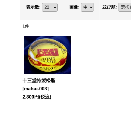
表示数
:
画像
:
並び順
:
1
件
十三堂特製松脂
[
matsu-003
]
2,800円
(税込)