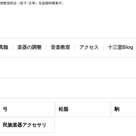
二胡教室併設（笛子･古箏）生徒随時募集中。
真髄
楽器の調整
音楽教室
アクセス
十三堂Blog
弓
松脂
駒
民族楽器アクセサリ