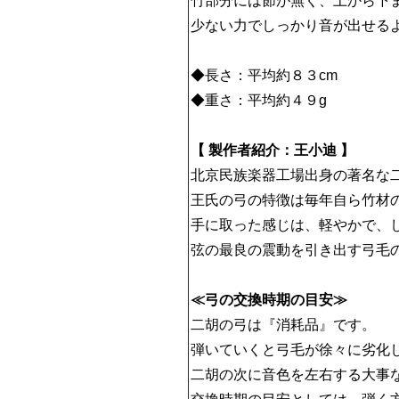
竹部分には節が無く、上から下
少ない力でしっかり音が出せる
◆長さ：平均約８３cm
◆重さ：平均約４９g
【 製作者紹介：王小迪 】
北京民族楽器工場出身の著名な
王氏の弓の特徴は毎年自ら竹材
手に取った感じは、軽やかで、
弦の最良の震動を引き出す弓毛
≪弓の交換時期の目安≫
二胡の弓は『消耗品』です。
弾いていくと弓毛が徐々に劣化
二胡の次に音色を左右する大事