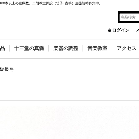
100本以上の在庫数。二胡教室併設（笛子･古箏）生徒随時募集中。
ログイン
品
十三堂の真髄
楽器の調整
音楽教室
アクセス
級長弓