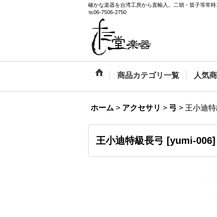
確かな楽器を台湾工房から直輸入。二胡・笛子等常時
℡06-7506-2750
商品カテゴリ一覧
人気商
ホーム
>
アクセサリ
>
弓
>
王小迪特
王小迪特級長弓
[
yumi-006
]