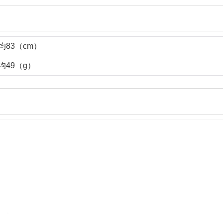
均83（cm）
均49（g）