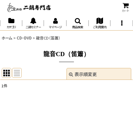
カート
カテゴリ
二胡セミナー
マイページ
商品検索
ご利用案内
ホーム
>
CD・DVD
>
龍音CD（笛簫）
龍音CD（笛簫）
表示順変更
閉じる
1
件
表示数
:
並び順
:
絞り込む