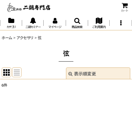
カート
カテゴリ
二胡セミナー
マイページ
商品検索
ご利用案内
ホーム
>
アクセサリ
>
弦
弦
表示順変更
閉じる
6
件
表示数
:
並び順
:
絞り込む