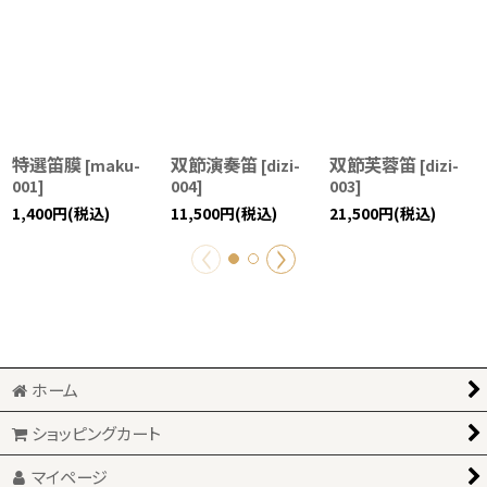
特選笛膜
双節演奏笛
双節芙蓉笛
[
maku-
[
dizi-
[
dizi-
001
]
004
]
003
]
1,400
円
(税込)
11,500
円
(税込)
21,500
円
(税込)
ホーム
ショッピングカート
マイページ