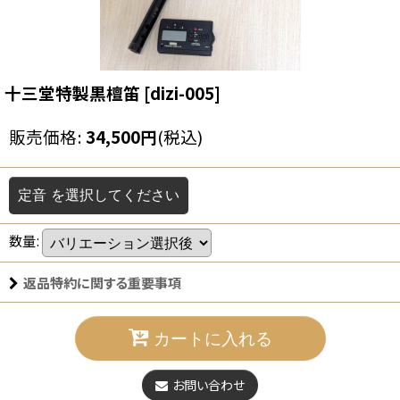
十三堂特製黒檀笛
[
dizi-005
]
販売価格
:
34,500
円
(税込)
定音
を選択してください
数量
:
返品特約に関する重要事項
カートに入れる
お問い合わせ