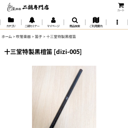
カート
カテゴリ
二胡セミナー
マイページ
商品検索
ご利用案内
ホーム
>
吹管楽器
>
笛子
>
十三堂特製黒檀笛
十三堂特製黒檀笛
[
dizi-005
]