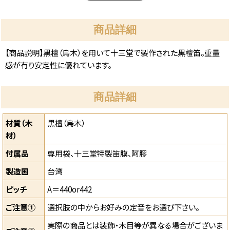
商品詳細
【商品説明】黒檀（烏木）を用いて十三堂で製作された黒檀笛。重量
感が有り安定性に優れています。
商品詳細
材質（木
黒檀（烏木）
材）
付属品
専用袋、十三堂特製笛膜、阿膠
製造国
台湾
ピッチ
A＝440or442
ご注意①
選択肢の中からお好みの定音をお選び下さい。
実際の商品とは装飾・木目等が異なる場合がございま