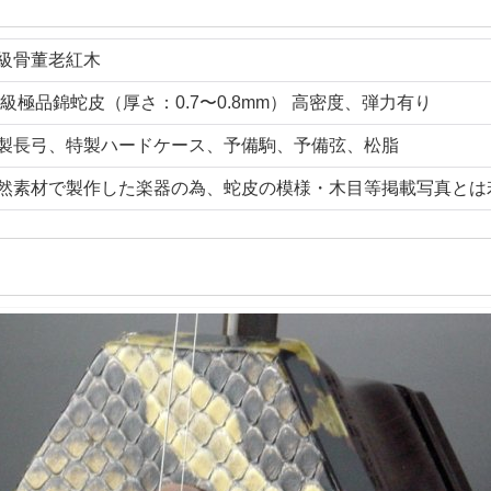
級骨董老紅木
A級極品錦蛇皮（厚さ：0.7〜0.8mm） 高密度、弾力有り
製長弓、特製ハードケース、予備駒、予備弦、松脂
然素材で製作した楽器の為、蛇皮の模様・木目等掲載写真とは