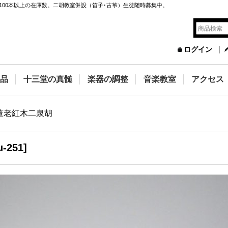
100本以上の在庫数。二胡教室併設（笛子･古箏）生徒随時募集中。
ログイン
品
十三堂の真髄
楽器の調整
音楽教室
アクセス
董老紅木二泉胡
u-251
]