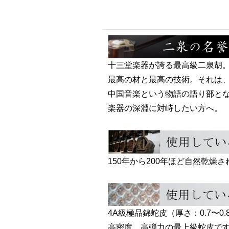
十三堂楽器が誇る最高級二泉胡
最高の材と最高の技術。それは
中国音楽という物語の語り部と
楽器の深淵に対峙したい方へ。
150年から200年ほど自然乾
4A級極品錦蛇皮（厚さ：0.7〜0.
高密度、高弾力の最上級蛇皮で