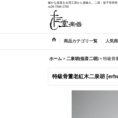
確かな楽器を台湾工房から直輸入。二胡・笛子等常時
℡06-7506-2750
商品カテゴリ一覧
人気商
ホーム
>
二泉胡(低音二胡)
>
特級骨
特級骨董老紅木二泉胡
[
erh