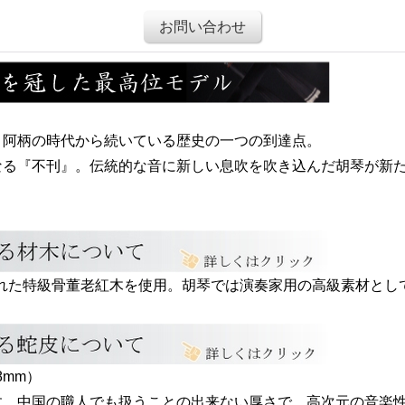
お問い合わせ
。
、阿柄の時代から続いている歴史の一つの到達点。
なる『不刊』。伝統的な音に新しい息吹を吹き込んだ胡琴が新
燥された特級骨董老紅木を使用。胡琴では演奏家用の高級素材とし
8mm）
す。中国の職人でも扱うことの出来ない厚さで、高次元の音楽