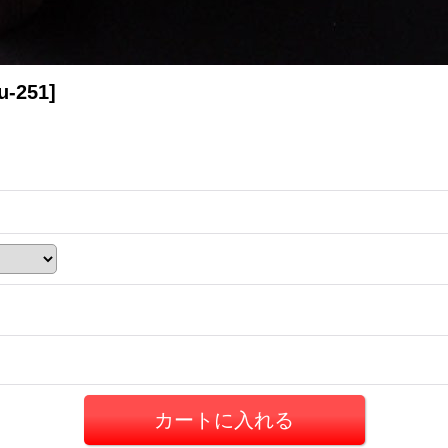
u-251
]
)