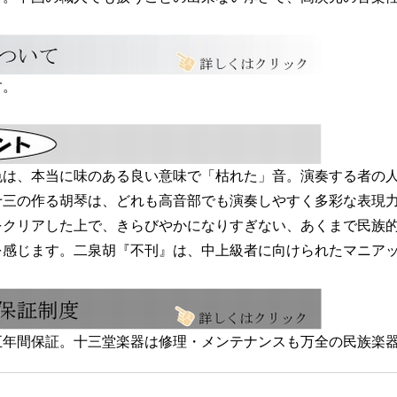
す。
色は、本当に味のある良い意味で「枯れた」音。演奏する者の
十三の作る胡琴は、どれも高音部でも演奏しやすく多彩な表現
をクリアした上で、きらびやかになりすぎない、あくまで民族
を感じます。二泉胡『不刊』は、中上級者に向けられたマニア
五年間保証。十三堂楽器は修理・メンテナンスも万全の民族楽