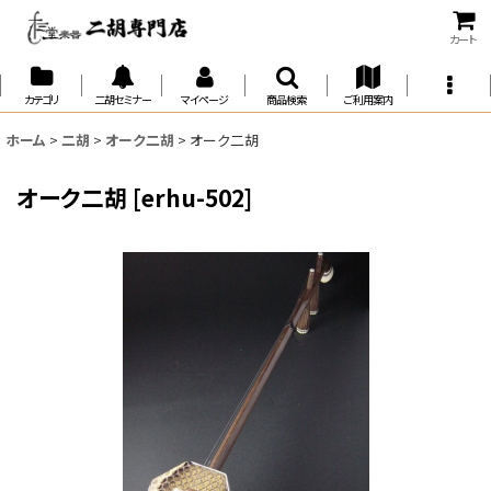
カート
カテゴリ
二胡セミナー
マイページ
商品検索
ご利用案内
ホーム
>
二胡
>
オーク二胡
>
オーク二胡
オーク二胡
[
erhu-502
]