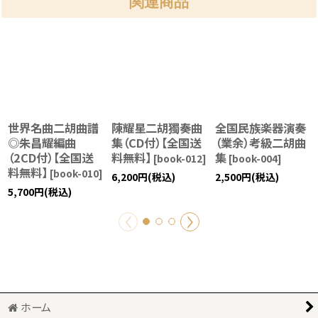
関連商品
世界名曲二胡曲譜
陳耀星二胡獨奏曲
全国民族楽器演奏
◎朱昌耀編曲
集（CD付）【全国送
（業余）考級二胡曲
（2CD付）【全国送
料無料】
集
[
book-012
]
[
book-004
]
料無料】
[
book-010
]
6,200
円
(税込)
2,500
円
(税込)
5,700
円
(税込)
ホーム