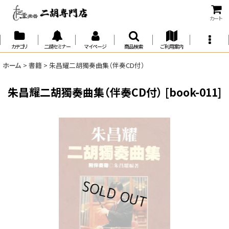
カート
カテゴリ
二胡セミナー
マイページ
商品検索
ご利用案内
ホーム
>
書籍
>
朱昌耀二胡獨奏曲集（伴奏CD付）
朱昌耀二胡獨奏曲集（伴奏CD付）
[
book-011
]