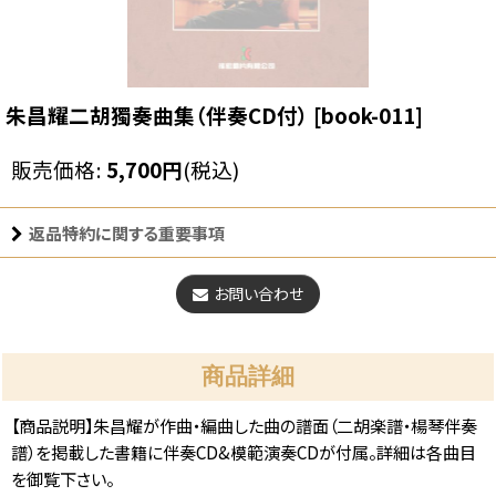
朱昌耀二胡獨奏曲集（伴奏CD付）
[
book-011
]
販売価格
:
5,700
円
(税込)
返品特約に関する重要事項
お問い合わせ
商品詳細
【商品説明】朱昌耀が作曲・編曲した曲の譜面（二胡楽譜・楊琴伴奏
譜）を掲載した書籍に伴奏CD&模範演奏CDが付属。詳細は各曲目
を御覧下さい。