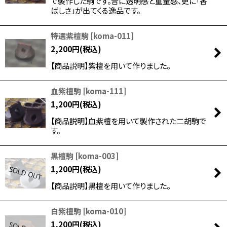
で製作した駒です。音に透明感と重量感、更に「香
ばしさ」が出てくる逸品です。
特選紫檀駒
[
koma-011
]
2,200
円
(税込)
【商品説明】紫檀を用いて作りました。
血紫檀駒
[
koma-111
]
1,200
円
(税込)
【商品説明】血紫檀を用いて製作された二胡駒で
す。
黒檀駒
[
koma-003
]
1,200
円
(税込)
【商品説明】黒檀を用いて作りました。
白紫檀駒
[
koma-010
]
1,200
円
(税込)