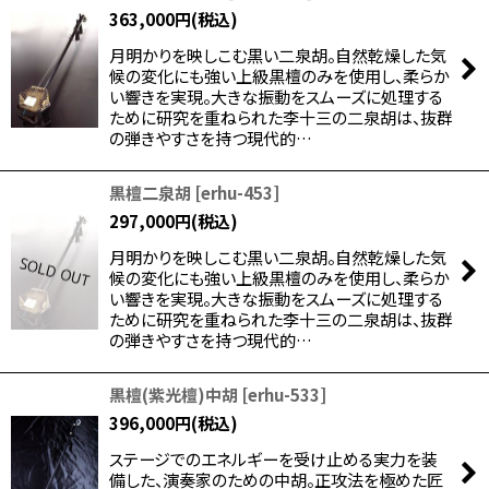
363,000
円
(税込)
月明かりを映しこむ黒い二泉胡。自然乾燥した気
候の変化にも強い上級黒檀のみを使用し、柔らか
い響きを実現。大きな振動をスムーズに処理する
ために研究を重ねられた李十三の二泉胡は、抜群
の弾きやすさを持つ現代的…
黒檀二泉胡
[
erhu-453
]
297,000
円
(税込)
月明かりを映しこむ黒い二泉胡。自然乾燥した気
候の変化にも強い上級黒檀のみを使用し、柔らか
い響きを実現。大きな振動をスムーズに処理する
ために研究を重ねられた李十三の二泉胡は、抜群
の弾きやすさを持つ現代的…
黒檀(紫光檀)中胡
[
erhu-533
]
396,000
円
(税込)
ステージでのエネルギーを受け止める実力を装
備した、演奏家のための中胡。正攻法を極めた匠