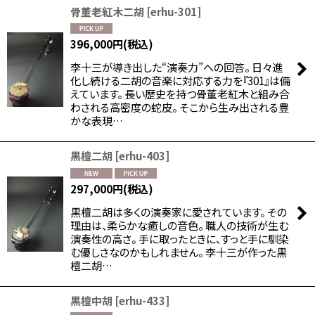
骨董老紅木二胡
[
erhu-301
]
396,000
円
(税込)
李十三が導き出した“演奏力”への回答。 日々進
化し続ける二胡の音楽に対応する力を『301』は備
えています。 長い歴史を持つ骨董老紅木と組み合
わされる高密度の蛇皮。 そこから生み出される豊
かな表現…
黒檀二胡
[
erhu-403
]
297,000
円
(税込)
黒檀二胡は多くの演奏家に愛されています。 その
理由は、柔らかな癒しの音色。 職人の技術が生む
演奏性の高さ。 手に取ったときに、すっと手に馴染
む優しさなのかもしれません。 李十三が作った黒
檀二胡…
黒檀中胡
[
erhu-433
]