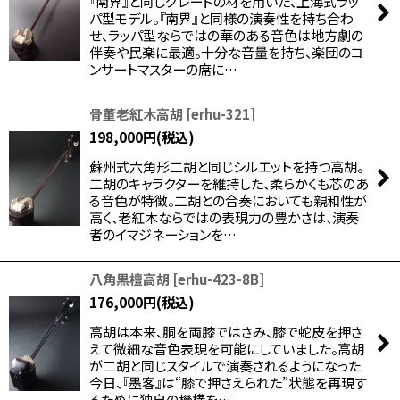
『南界』と同じグレードの材を用いた、上海式ラッ
パ型モデル。『南界』と同様の演奏性を持ち合わ
せ、ラッパ型ならではの華のある音色は地方劇の
伴奏や民楽に最適。十分な音量を持ち、楽団のコ
ンサートマスターの席に…
骨董老紅木高胡
[
erhu-321
]
198,000
円
(税込)
蘇州式六角形二胡と同じシルエットを持つ高胡。
二胡のキャラクターを維持した、柔らかくも芯のあ
る音色が特徴。二胡との合奏においても親和性が
高く、老紅木ならではの表現力の豊かさは、演奏
者のイマジネーションを…
八角黒檀高胡
[
erhu-423-8B
]
176,000
円
(税込)
高胡は本来、胴を両膝ではさみ、膝で蛇皮を押さ
えて微細な音色表現を可能にしていました。高胡
が二胡と同じスタイルで演奏されるようになった
今日、『墨客』は“膝で押さえられた”状態を再現す
るために独自の機構を…