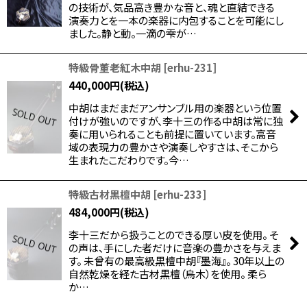
の技術が、気品高き豊かな音と、魂と直結できる
演奏力とを一本の楽器に内包することを可能にし
ました。静と動。一滴の雫が…
特級骨董老紅木中胡
[
erhu-231
]
440,000
円
(税込)
中胡はまだまだアンサンブル用の楽器という位置
付けが強いのですが、李十三の作る中胡は常に独
奏に用いられることも前提に置いています。高音
域の表現力の豊かさや演奏しやすさは、そこから
生まれたこだわりです。今…
特級古材黒檀中胡
[
erhu-233
]
484,000
円
(税込)
李十三だから扱うことのできる厚い皮を使用。 そ
の声は、手にした者だけに音楽の豊かさを与えま
す。 未曾有の最高級黒檀中胡『墨海』。 30年以上の
自然乾燥を経た古材黒檀（烏木）を使用。 柔ら
か…