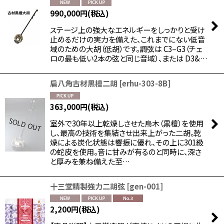
990,000
円
(税込)
ステージ上の強大なエネルギーをしっかりと受け
止めるだけの実力を備えた、これまでにない低音
域のための大胡（低胡）です。調弦は C3–G3（チェ
ロの最も低い2本の弦と同じ音域）、または D3&…
扁八角古材黒檀二胡
[
erhu-303-8B
]
363,000
円
(税込)
室外で30年以上乾燥しさせた烏木（黒檀）を使用
し、最高の技術を集結させ出来上がった二胡。乾
燥による炭化状態は響振に優れ、その上に301級
の蛇皮を使用。音に甘みが有るのと同時に、深さ
と厚みを兼ね備えた至…
十三堂精製強力二胡弦
[
gen-001
]
2,200
円
(税込)