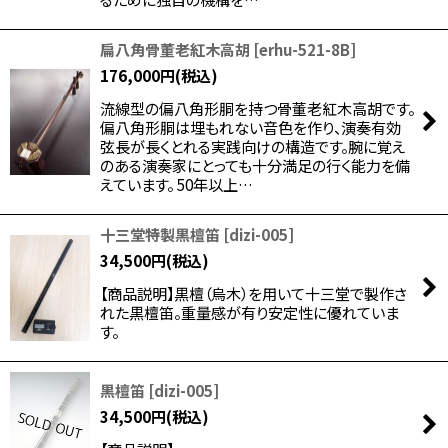
扁八角骨董老紅木高胡
[
erhu-521-8B
]
176,000
円
(税込)
流線型の偏八角形胴を持つ骨董老紅木高胡です。
偏八角形胴は埋もれない音色を作り、演奏有効
弦長が長くとれる実践向けの構造です。腕に覚え
のある演奏家にとっても十分満足の行く能力を備
えています。 50年以上…
十三堂特製黒檀笛
[
dizi-005
]
34,500
円
(税込)
【商品説明】黒檀（烏木）を用いて十三堂で製作さ
れた黒檀笛。重量感が有り安定性に優れていま
す。
黒檀笛
[
dizi-005
]
34,500
円
(税込)