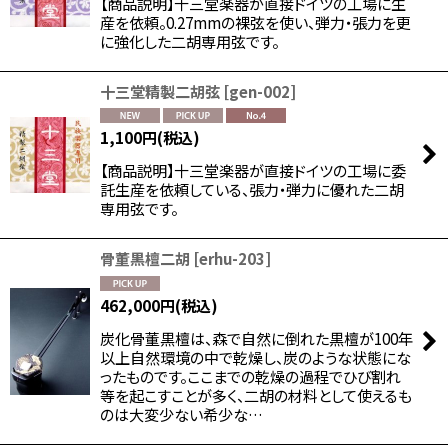
【商品説明】十三堂楽器が直接ドイツの工場に生
産を依頼。0.27mmの裸弦を使い、弾力・張力を更
に強化した二胡専用弦です。
十三堂精製二胡弦
[
gen-002
]
1,100
円
(税込)
【商品説明】十三堂楽器が直接ドイツの工場に委
託生産を依頼している、張力・弾力に優れた二胡
専用弦です。
骨董黒檀二胡
[
erhu-203
]
462,000
円
(税込)
炭化骨董黒檀は、森で自然に倒れた黒檀が100年
以上自然環境の中で乾燥し、炭のような状態にな
ったものです。ここまでの乾燥の過程でひび割れ
等を起こすことが多く、二胡の材料として使えるも
のは大変少ない希少な…