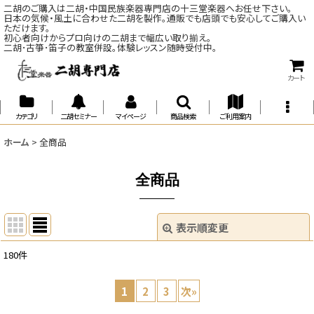
二胡のご購入は二胡・中国民族楽器専門店の十三堂楽器へお任せ下さい。
日本の気候・風土に合わせた二胡を製作。通販でも店頭でも安心してご購入い
ただけます。
初心者向けからプロ向けの二胡まで幅広い取り揃え。
二胡･古箏･笛子の教室併設。体験レッスン随時受付中。
カート
カテゴリ
二胡セミナー
マイページ
商品検索
ご利用案内
ホーム
>
全商品
全商品
表示順変更
閉じる
180
件
表示数
:
1
2
3
次
»
並び順
: