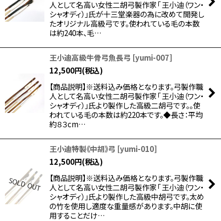
人として名高い女性二胡弓製作家「 王小迪（ワン・
シャオディ）」氏が十三堂楽器の為に改めて開発し
たオリジナル高級弓です。使われている毛の本数
は約240本、毛…
王小迪高級牛骨弓魚長弓
[
yumi-007
]
12,500
円
(税込)
【商品説明】※送料込み価格となります。弓製作職
人として名高い女性二胡弓製作家「 王小迪（ワン・
シャオディ）」氏より製作した高級二胡弓です。。使
われている毛の本数は約220本です。◆長さ：平均
約８３cm…
王小迪特製《中胡》弓
[
yumi-010
]
12,500
円
(税込)
【商品説明】※送料込み価格となります。弓製作職
人として名高い女性二胡弓製作家「 王小迪（ワン・
シャオディ）」氏より製作した高級中胡弓です。太め
の竹を使用し適度な重量感があります。中胡に使
用することだけ…