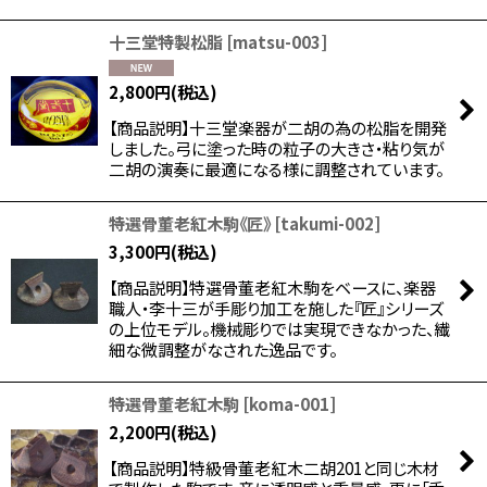
十三堂特製松脂
[
matsu-003
]
2,800
円
(税込)
【商品説明】十三堂楽器が二胡の為の松脂を開発
しました。弓に塗った時の粒子の大きさ・粘り気が
二胡の演奏に最適になる様に調整されています。
特選骨董老紅木駒《匠》
[
takumi-002
]
3,300
円
(税込)
【商品説明】特選骨董老紅木駒をベースに、楽器
職人・李十三が手彫り加工を施した『匠』シリーズ
の上位モデル。機械彫りでは実現できなかった、繊
細な微調整がなされた逸品です。
特選骨董老紅木駒
[
koma-001
]
2,200
円
(税込)
【商品説明】特級骨董老紅木二胡201と同じ木材