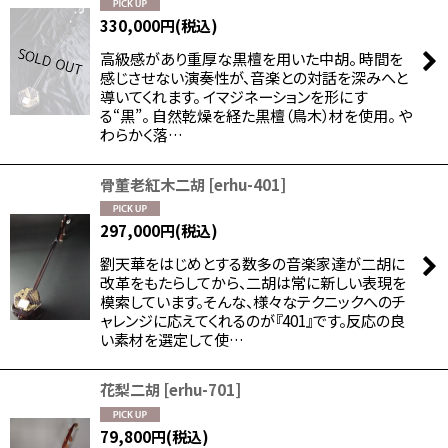
330,000
円
(税込)
高級感があり重厚な黒檀を用いた中胡。 時間を
感じさせない演奏性が、音楽との対話を深みへと
導いてくれます。 イマジネーションを形にす
る“黒”。 自然乾燥を経た黒檀（鳥木）材を使用。 や
わらかく落…
骨董老紅木二胡
[
erhu-401
]
297,000
円
(税込)
劉天華をはじめとする数多の音楽家達が二胡に
改革をもたらしてから、二胡は常に新しい表現を
模索しています。そんな、様々なテクニックへのチ
ャレンジに応えてくれるのが『401』です。反応の良
い素材を選定して使…
花梨二胡
[
erhu-701
]
79,800
円
(税込)