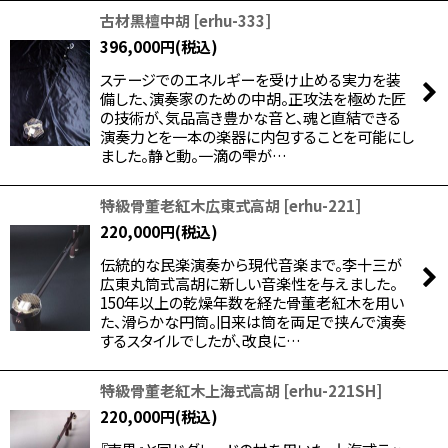
古材黒檀中胡
[
erhu-333
]
396,000
円
(税込)
ステージでのエネルギーを受け止める実力を装
備した、演奏家のための中胡。正攻法を極めた匠
の技術が、気品高き豊かな音と、魂と直結できる
演奏力とを一本の楽器に内包することを可能にし
ました。静と動。一滴の雫が…
特級骨董老紅木広東式高胡
[
erhu-221
]
220,000
円
(税込)
伝統的な民楽演奏から現代音楽まで。李十三が
広東丸筒式高胡に新しい音楽性を与えました。
150年以上の乾燥年数を経た骨董老紅木を用い
た、滑らかな円筒。旧来は筒を両足で挟んで演奏
するスタイルでしたが、改良に…
特級骨董老紅木上海式高胡
[
erhu-221SH
]
220,000
円
(税込)