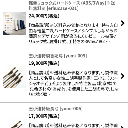
軽量リュック式ハードケース (ABS/3Way)※送
料無料※
[
erhucase-031
]
24,000
円
(税込)
【商品説明】※送料込み価格となります。 持ち方自
由な軽量二胡ハードケース✓ シンプルしながらお
洒落なデザイン✓ 雨が染みにくいビニール被覆✓
リュック式、肩掛け式、手持ちの3Way✓ 86c…
王小迪特製香妃弓
[
yumi-009
]
19,800
円
(税込)
【商品説明】※送料込み価格となります。弓製作職
人として名高い女性二胡弓製作家「 王小迪（ワン・
シャオディ）」氏より製作した特注製品（北京式）で
す。希少材の「香妃竹」を使用した二胡の弓で、しな
りに強く弾…
王小迪特級長弓
[
yumi-006
]
17,000
円
(税込)
【商品説明】※送料込み価格となります。弓製作職