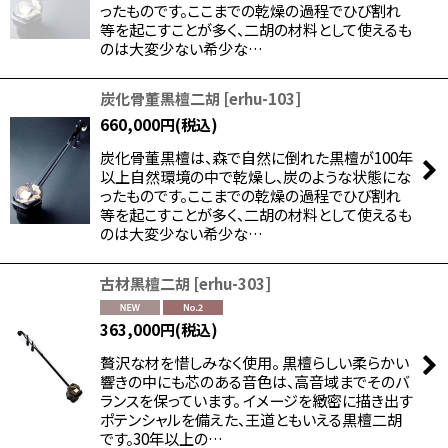
ったものです。ここまでの乾燥の過程でひび割れ
等を起こすことが多く、二胡の材料として使えるも
のは大変少ない希少な…
炭化骨董黒檀二胡
[
erhu-103
]
660,000
円
(税込)
炭化骨董黒檀は、森で自然に倒れた黒檀が100年
以上自然環境の中で乾燥し、炭のような状態にな
ったものです。ここまでの乾燥の過程でひび割れ
等を起こすことが多く、二胡の材料として使えるも
のは大変少ない希少な…
古材黒檀二胡
[
erhu-303
]
363,000
円
(税込)
贅沢な材を惜しみなく使用。 黒檀らしい柔らかい
響きの中にも芯のある音色は、高音域までそのバ
ランスを保っています。 イメージを緻密に描き出す
ポテンシャルを備えた、王道ともいえる黒檀二胡
です。30年以上の…