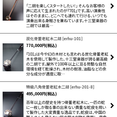
「二胡を楽しくスタートしたい！」 そんなお客様の
声に応えて生まれたのが『701』です。高い演奏性
はそのままに、どこへでも連れて行ける、いつでも
演奏出来る身軽さを兼ねています。十三堂楽器の
二胡では最高…
炭化骨董老紅木二胡
[
erhu-101
]
770,000
円
(税込)
『101』は今や幻の木材とも言われる炭化骨董老紅
木を使用して製作した、十三堂楽器が誇る最高級
の二胡です。屋外で100年以上に亘る苛酷な自然
環境を経て乾燥され、木材の樹液、油脂などの余
分な成分が適度に取…
特級八角骨董老紅木二胡
[
erhu-201-8
]
495,000
円
(税込)
百年以上の歴史を持つ骨董老紅木に、一匹の蛇
に一枚しか取る事の出来ない貴重な蛇皮を用い
て製作した大変貴重な逸品です。蛇皮は、中国の
職人さんも使えない程の厚さの物を使用し、音色