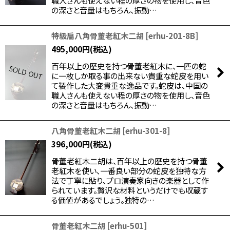
の深さと音量はもちろん、振動…
特級扁八角骨董老紅木二胡
[
erhu-201-8B
]
495,000
円
(税込)
百年以上の歴史を持つ骨董老紅木に、一匹の蛇
に一枚しか取る事の出来ない貴重な蛇皮を用い
て製作した大変貴重な逸品です。蛇皮は、中国の
職人さんも使えない程の厚さの物を使用し、音色
の深さと音量はもちろん、振動…
八角骨董老紅木二胡
[
erhu-301-8
]
396,000
円
(税込)
骨董老紅木二胡は、百年以上の歴史を持つ骨董
老紅木を使い、一番良い部分の蛇皮を独特な方
法で丁寧に貼り、プロ演奏家向きの楽器として作
られています。贅沢な材料というだけでも収蔵す
る価値があるでしょう。独特の…
骨董老紅木二胡
[
erhu-501
]