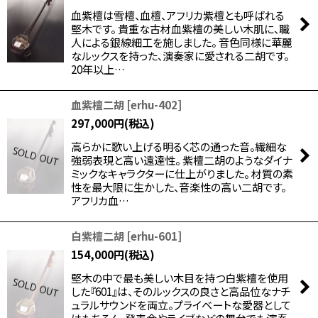
血紫檀は雪檀、血檀、アフリカ紫檀とも呼ばれる
堅木です。 貴重な古材血紫檀の美しい木肌に、職
人による銀線細工を施しました。 音色同様に華麗
なルックスを持った、演奏家に愛される二胡です。
20年以上…
血紫檀二胡
[
erhu-402
]
297,000
円
(税込)
高らかに歌い上げる明るく芯の通った音。繊細な
強弱表現と高い遠達性。 紫檀二胡のようなダイナ
ミックなキャラクターに仕上がりました。 材質の素
性を最大限に生かした、音楽性の高い二胡です。
アフリカ血…
白紫檀二胡
[
erhu-601
]
154,000
円
(税込)
堅木の中で最も美しい木目を持つ白紫檀を使用
した『601』は、そのルックスの良さと高品位なナチ
ュラルサウンドを両立。プライベートな愛器として