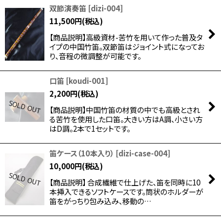
双節演奏笛
[
dizi-004
]
11,500
円
(税込)
【商品説明】高級資材-苦竹を用いて作った普及タ
イプの中国竹笛。双節笛はジョイント式になってお
り、音程の微調整が可能です。
口笛
[
koudi-001
]
2,200
円
(税込)
【商品説明】中国竹笛の材質の中でも高級とされ
る苦竹を使用した口笛。大きい方はA調、小さい方
はD調。2本で1セットです。
笛ケース（10本入り）
[
dizi-case-004
]
10,000
円
(税込)
【商品説明】 合成繊維で仕上げた、笛を同時に10
本挿入できるソフトケースです。筒状のホルダーが
笛をがっちり包み込み、移動の…