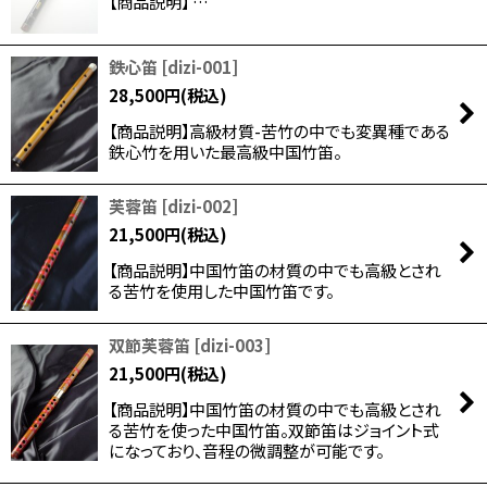
【商品説明】 …
鉄心笛
[
dizi-001
]
28,500
円
(税込)
【商品説明】高級材質-苦竹の中でも変異種である
鉄心竹を用いた最高級中国竹笛。
芙蓉笛
[
dizi-002
]
21,500
円
(税込)
【商品説明】中国竹笛の材質の中でも高級とされ
る苦竹を使用した中国竹笛です。
双節芙蓉笛
[
dizi-003
]
21,500
円
(税込)
【商品説明】中国竹笛の材質の中でも高級とされ
る苦竹を使った中国竹笛。双節笛はジョイント式
になっており、音程の微調整が可能です。