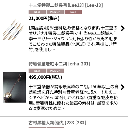
十三堂特製二胡長弓【Lee13】
[
Lee-13
]
絞り込む
21,000
円
(税込)
【商品説明】※送料込み価格となります。十三堂の
オリジナル特製二胡長弓です。当店の二胡職人「
李十三（リー・ジュウサン）」氏より竹から馬の毛ま
でこだわった特注製品（北京式）です。弓棹に、「箭
竹」を使用し…
特級骨董老紅木二胡
[
erhu-201
]
495,000
円
(税込)
十三堂楽器が誇る最高峰の二胡。 150年以上の自
然乾燥を経た特別な骨董老紅木。 5メートルのニ
シキヘビから1本分しかとれない貴重な蛇皮を使
用。 音響特性に優れた最高の素材は、最高を求め
る演奏家のために…
古材黒檀大胡(低胡)283
[
283
]