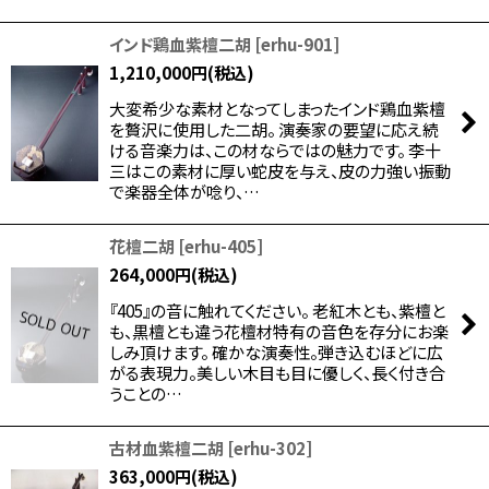
インド鶏血紫檀二胡
[
erhu-901
]
1,210,000
円
(税込)
大変希少な素材となってしまったインド鶏血紫檀
を贅沢に使用した二胡。 演奏家の要望に応え続
ける音楽力は、この材ならではの魅力です。 李十
三はこの素材に厚い蛇皮を与え、皮の力強い振動
で楽器全体が唸り、…
花檀二胡
[
erhu-405
]
264,000
円
(税込)
『405』の音に触れてください。 老紅木とも、紫檀と
も、黒檀とも違う花檀材特有の音色を存分にお楽
しみ頂けます。 確かな演奏性。弾き込むほどに広
がる表現力。美しい木目も目に優しく、長く付き合
うことの…
古材血紫檀二胡
[
erhu-302
]
363,000
円
(税込)