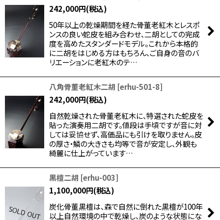
242,000
円
(税込)
50年以上の乾燥期間を経た骨董老紅木とレスポ
ンスの良い蛇皮を組み合わせ、二胡としての完成
度を高めたスタンダードモデル。これから本格的
に二胡をはじめる方はもちろん、ご自身の音のバ
リエーションに老紅木のテ…
八角骨董老紅木二胡
[
erhu-501-8
]
242,000
円
(税込)
自然乾燥された骨董老紅木に、特選された蛇皮を
貼った演奏用二胡です。値段は手頃ですが音に対
しては妥協せず、高価品にも引けを取りません。皮
の厚さ・鱗の大きさも均等で音が安定し、外観も
綺麗に仕上がっています…
黒檀二胡
[
erhu-003
]
1,100,000
円
(税込)
炭化骨董黒檀は、森で自然に倒れた黒檀が100年
以上自然環境の中で乾燥し、炭のような状態にな