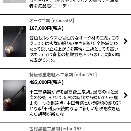
はもちろん、発表会やライブなどの舞台でも演奏
者を気品高くコーデ…
オーク二胡
[
erhu-502
]
187,000
円
(税込)
音色もルックスも個性的なオーク材の二胡。 この
クラスでは抜群の鳴りの良さを誇り、全帯域にわ
たって鋭い立ち上がりを実現。 二胡としての高い
クオリティは奏者の想像力をふくらませ、演奏の幅
も広がります。…
特級骨董老紅木二泉胡
[
erhu-251
]
495,000
円
(税込)
十三堂楽器が誇る最高級二泉胡。 最高の材と最
高の技術。それは、阿柄の時代から続いている歴
史の一つの到達点。 中国音楽という物語の語り部
となる『不刊』。伝統的な音に新しい息吹を吹き込
んだ胡琴が新たな…
古材黒檀二泉胡
[
erhu-353
]