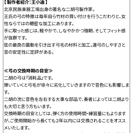
【 製作者紹介：王小迪 】
北京民族楽器工場出身の著名な二胡弓製作家。
王氏の弓の特徴は毎年自ら竹材の買い付けを行うこだわりと、女
性ならではの緻密な加工にあります。
手に取った感じは、軽やかで、しなやかかつ強靭、そしてフィット感
が抜群です。
弦の最良の震動を引き出す弓毛の材料と加工。運弓のしやすさと
音の安定性に定評がある。
≪弓の交換時期の目安≫
二胡の弓は『消耗品』です。
弾いていくと弓毛が徐々に劣化していきますので音色にも影響しま
す。
二胡の次に音色を左右する大事な部品で、奏者によっては二胡より
も大切と言う方もいます。
交換時期の目安としては、弾く方の使用時間・練習量にもよります
が、ご使用開始から長くても２年以内には交換されることをオスス
メいたします。