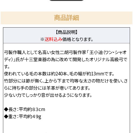
商品詳細
【商品説明】
※
送料込み
価格となります。
弓製作職人として名高い女性二胡弓製作家「 王小迪（ワン・シャオ
ディ）」氏が十三堂楽器の為に改めて開発したオリジナル高級弓で
す。
使われている毛の本数は約240本、毛の幅が約13mmです。
竹部分には節が無く、上から下まで均等な太さの物だけを使い、さ
らに持ち手の部分には羊革が巻いてあります。
少ない力でしっかり音が出せるようになります。
◆長さ：平均約８３cm
◆重さ：平均約４９g