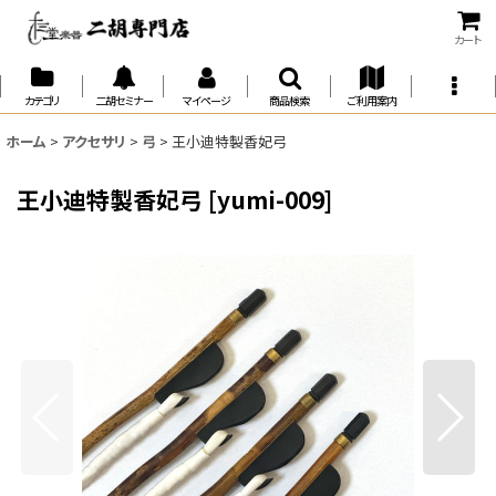
カート
カテゴリ
二胡セミナー
マイページ
商品検索
ご利用案内
ホーム
>
アクセサリ
>
弓
>
王小迪特製香妃弓
王小迪特製香妃弓
[
yumi-009
]