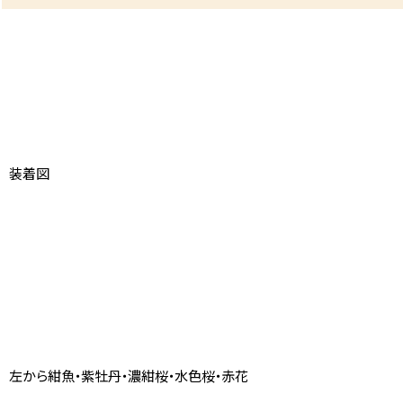
装着図
左から紺魚・紫牡丹・濃紺桜・水色桜・赤花