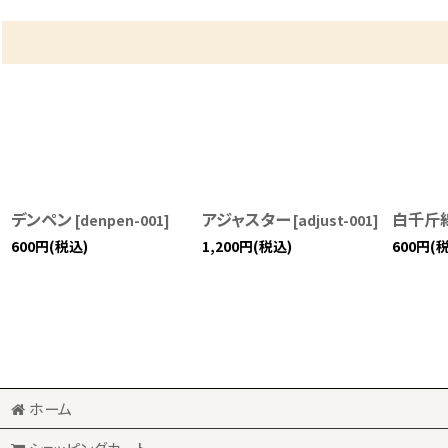
デンペン
アジャスター
白千斤
[
denpen-001
]
[
adjust-001
]
600
円
(税込)
1,200
円
(税込)
600
円
(
ホーム